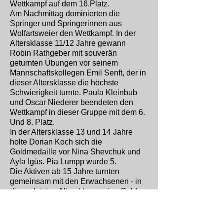
Wettkampf auf dem 16.Platz.
Am Nachmittag dominierten die
Springer und Springerinnen aus
Wolfartsweier den Wettkampf. In der
Altersklasse 11/12 Jahre gewann
Robin Rathgeber mit souverän
geturnten Übungen vor seinem
Mannschaftskollegen Emil Senft, der in
dieser Altersklasse die höchste
Schwierigkeit turnte. Paula Kleinbub
und Oscar Niederer beendeten den
Wettkampf in dieser Gruppe mit dem 6.
Und 8. Platz.
In der Altersklasse 13 und 14 Jahre
holte Dorian Koch sich die
Goldmedaille vor Nina Shevchuk und
Ayla Igüs. Pia Lumpp wurde 5.
Die Aktiven ab 15 Jahre turnten
gemeinsam mit den Erwachsenen - in
dieser letzten Altersklasse ging Gold an
die jüngste Teilnehmerin in dieser
Gruppe, Emma Pulskamp.