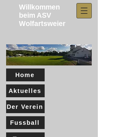
Willkommen
beim ASV
Wolfartsweier​
Home
Aktuelles
Der Verein
Fussball